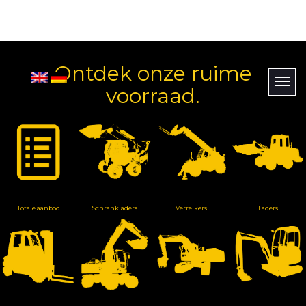
Ontdek onze ruime
voorraad.
Totale aanbod
Schrankladers
Verreikers
Laders