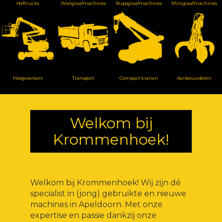
Heftrucks
Wielgraafmachines
Rupsgraafmachines
Minigraafmachines
Hoogwerkers
Transport
Compact kranen
Aanbouwdelen
Welkom bij
Krommenhoek!
Welkom bij Krommenhoek! Wij zijn dé
specialist in (jong) gebruikte en nieuwe
machines in Apeldoorn. Met onze
expertise en passie dankzij onze