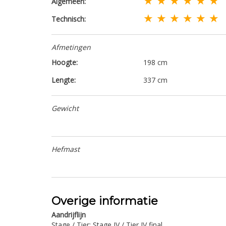
Algemeen:
★ ★ ★ ★ ★ ★
Technisch:
Afmetingen
Hoogte:
198 cm
Lengte:
337 cm
Gewicht
Hefmast
Overige informatie
Aandrijflijn
Stage / Tier: Stage IV / Tier IV final