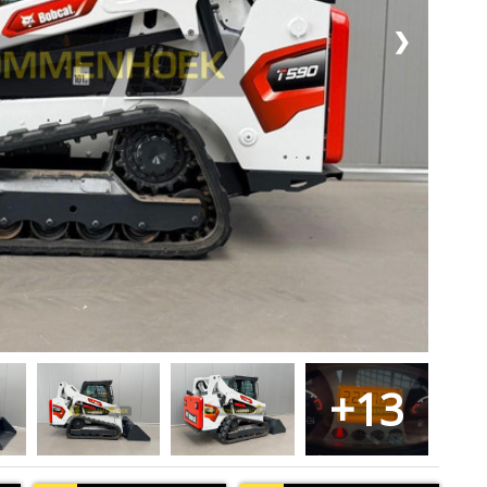
❯
+13