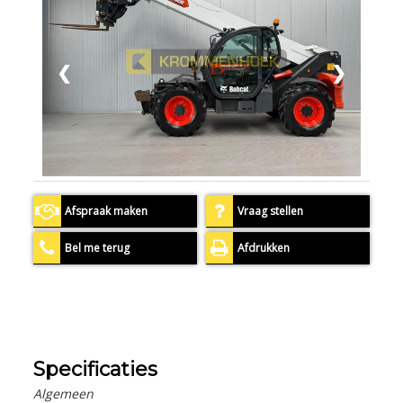
❮
❯
Afspraak maken
Vraag stellen
Bel me terug
Afdrukken
Specificaties
Algemeen