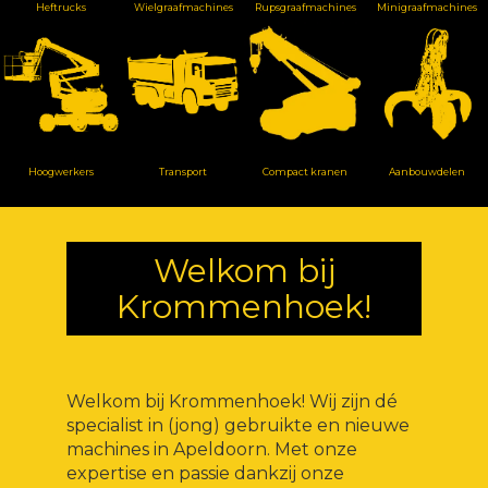
Heftrucks
Wielgraafmachines
Rupsgraafmachines
Minigraafmachines
Hoogwerkers
Transport
Compact kranen
Aanbouwdelen
Welkom bij
Krommenhoek!
Welkom bij Krommenhoek! Wij zijn dé
specialist in (jong) gebruikte en nieuwe
machines in Apeldoorn. Met onze
expertise en passie dankzij onze