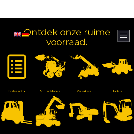
Ontdek onze ruime
voorraad.
Totale aanbod
Schrankladers
Verreikers
Laders