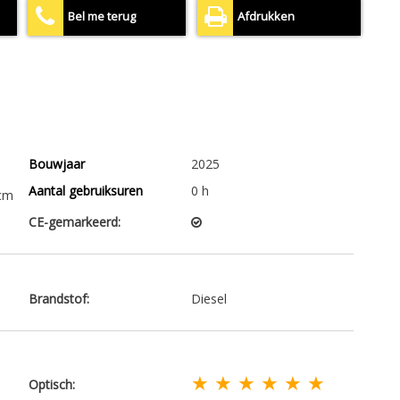
Bel me terug
Afdrukken
Bouwjaar
2025
Aantal gebruiksuren
0 h
 cm
CE-gemarkeerd:
Brandstof:
Diesel
★ ★ ★ ★ ★ ★
Optisch: