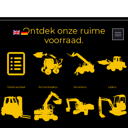
Ontdek onze ruime
voorraad.
Totale aanbod
Schrankladers
Verreikers
Laders