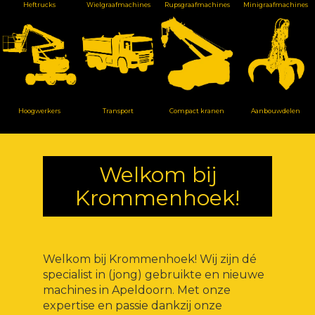
Heftrucks
Wielgraafmachines
Rupsgraafmachines
Minigraafmachines
Hoogwerkers
Transport
Compact kranen
Aanbouwdelen
Welkom bij
Krommenhoek!
Welkom bij Krommenhoek! Wij zijn dé
specialist in (jong) gebruikte en nieuwe
machines in Apeldoorn. Met onze
expertise en passie dankzij onze