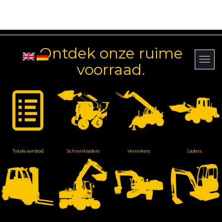
Ontdek onze ruime
voorraad.
Totale aanbod
Schrankladers
Verreikers
Laders