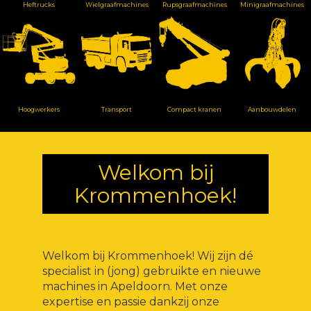
Heftrucks
Wielgraafmachines
Rupsgraafmachines
Minigraafmachines
Hoogwerkers
Transport
Compact kranen
Aanbouwdelen
Welkom bij
Krommenhoek!
Welkom bij Krommenhoek! Wij zijn dé
specialist in (jong) gebruikte en nieuwe
machines in Apeldoorn. Met onze
expertise en passie dankzij onze