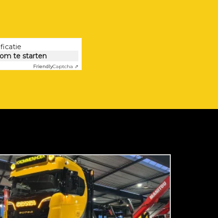
ficatie
 om te starten
Friendly
Captcha ⇗