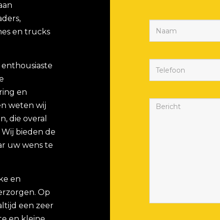
 aan
aders,
es en trucks
 enthousiaste
e
ring en
n weten wij
, die overal
. Wij bieden de
ar uw wens te
eke en
verzorgen. Op
ltijd een zeer
e en kleine