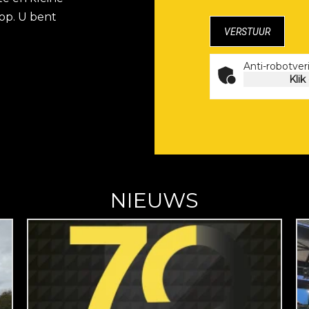
op. U bent
Anti-robotveri
Klik
NIEUWS