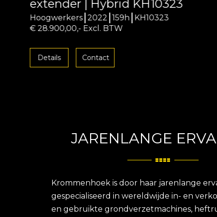
extender | Hybrid KH10323
Hoogwerkers
2022
159h
KH10323
€ 28.900,00,- Excl. BTW
Details
Contact
JARENLANGE ERVA
Krommenhoek is door haar jarenlange erv
gespecialiseerd in wereldwijde in- en ver
en gebruikte grondverzetmachines, heftr