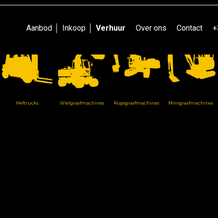
Ontdek onze ruime voorraad.
Aanbod
Inkoop
Verhuur
Over ons
Contact
+
Heftrucks
Wielgraafmachines
Rupsgraafmachines
Minigraafmachines