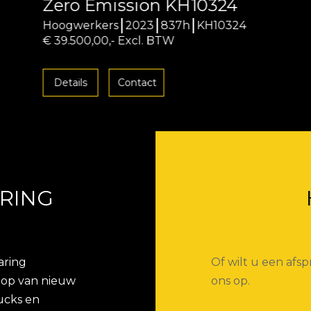
Zero Emission KH10324
Hoogwerkers
2023
837h
KH10324
€ 39.500,00,- Excl. BTW
Details
Contact
RING
aring
Of wilt u een af
koop van nieuw
ons op.
ucks en