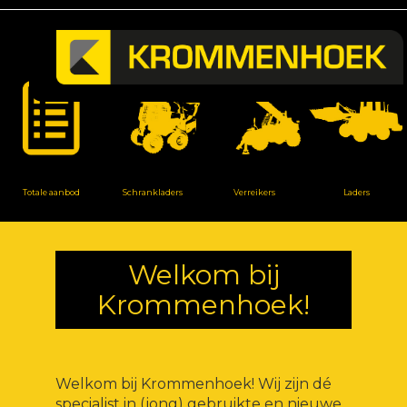
Totale aanbod
Schrankladers
Verreikers
Laders
Welkom bij
Krommenhoek!
Welkom bij Krommenhoek! Wij zijn dé
specialist in (jong) gebruikte en nieuwe