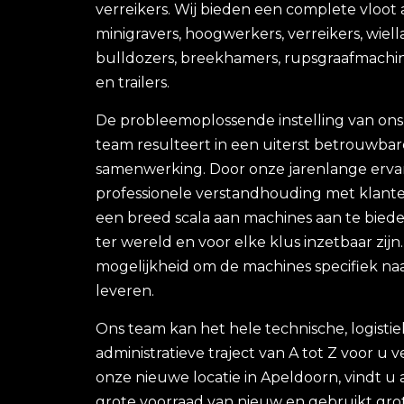
verreikers. Wij bieden een complete vloot
minigravers, hoogwerkers, verreikers, wiell
bulldozers, breekhamers, rupsgraafmachin
en trailers.
De probleemoplossende instelling van ons
team resulteert in een uiterst betrouwbar
samenwerking. Door onze jarenlange erva
professionele verstandhouding met klante
een breed scala aan machines aan te bieden
ter wereld en voor elke klus inzetbaar zijn
mogelijkheid om de machines specifiek na
leveren.
Ons team kan het hele technische, logisti
administratieve traject van A tot Z voor u 
onze nieuwe locatie in Apeldoorn, vindt u a
grote voorraad van nieuw en gebruikt grot