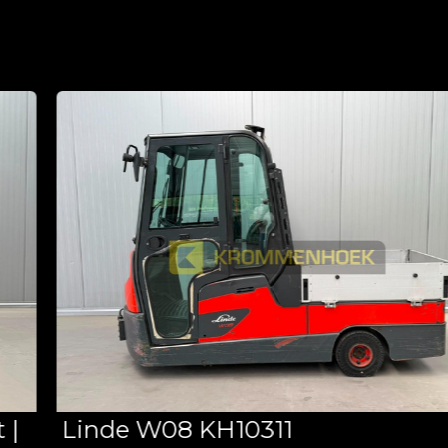
Linde W08 KH10311