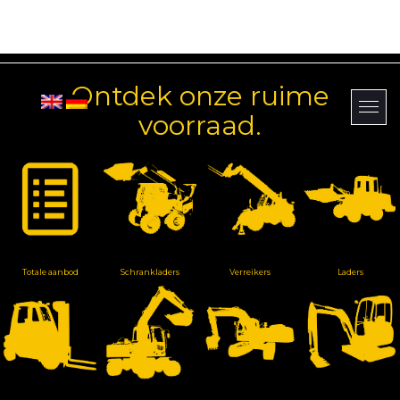
Ontdek onze ruime
voorraad.
Totale aanbod
Schrankladers
Verreikers
Laders