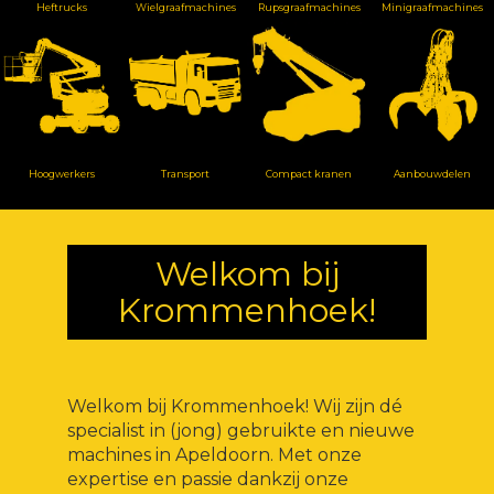
Heftrucks
Wielgraafmachines
Rupsgraafmachines
Minigraafmachines
Hoogwerkers
Transport
Compact kranen
Aanbouwdelen
Welkom bij
Krommenhoek!
Welkom bij Krommenhoek! Wij zijn dé
specialist in (jong) gebruikte en nieuwe
machines in Apeldoorn. Met onze
expertise en passie dankzij onze