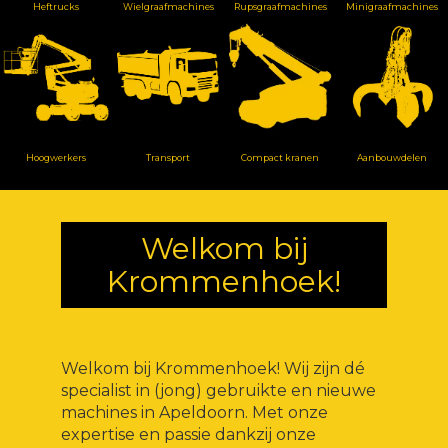
Heftrucks
Wielgraafmachines
Rupsgraafmachines
Minigraafmachines
Hoogwerkers
Transport
Compact kranen
Aanbouwdelen
Welkom bij
Krommenhoek!
Welkom bij Krommenhoek! Wij zijn dé
specialist in (jong) gebruikte en nieuwe
machines in Apeldoorn. Met onze
expertise en passie dankzij onze