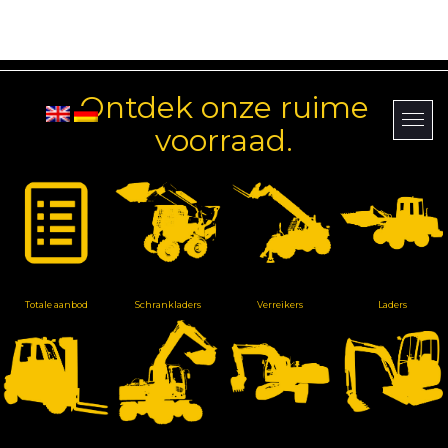
Ontdek onze ruime
voorraad.
Totale aanbod
Schrankladers
Verreikers
Laders